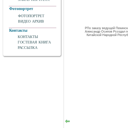
Фотопортрет
ФОТОПОРТРЕТ
ВИДЕО АРХИВ
PПо заказу ведущей Пекинск
Контакты
Александр Осипов Pсоздал п
Китайской Народной Респуб
КОНТАКТЫ
ГОСТЕВАЯ КНИГА
РАССЫЛКА