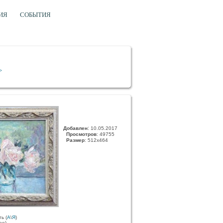
ИЯ
СОБЫТИЯ
>
:
Добавлен
10.05.2017
Просмотров
: 49755
Размер
: 512x464
ь (
А
\
Я
)
ее)