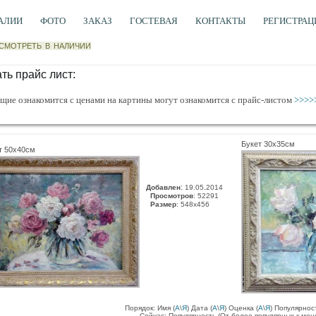
АЛИИ
ФОТО
ЗАКАЗ
ГОСТЕВАЯ
КОНТАКТЫ
РЕГИСТРАЦ
СМОТРЕТЬ В НАЛИЧИИ
ть прайс лист:
ие ознакомится с ценами на картины могут ознакомится с прайс-листом
>>>>
Букет 30х35см
т 50х40см
:
Добавлен
19.05.2014
Просмотров
: 52291
Размер
: 548x456
Порядок: Имя (
А
\
Я
) Дата (
А
\
Я
) Оценка (
А
\
Я
) Популярност
Сейчас: Популярность (От более популярных к мен